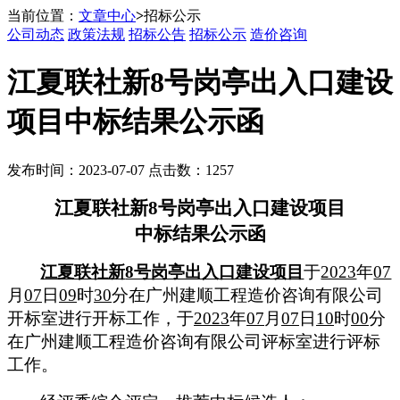
当前位置：
文章中心
>
招标公示
公司动态
政策法规
招标公告
招标公示
造价咨询
江夏联社新8号岗亭出入口建设
项目中标结果公示函
发布时间：2023-07-07 点击数：1257
江夏联社新
8号岗亭出入口建设项目
中标
结果公示函
江夏联社新
8号岗亭出入口建设项目
于
2023
年
07
月
07
日
09
时
30
分
在
广州建顺工程造价咨询有限公司
开标室
进行开标
工作，于
2023
年
07
月
07
日
10
时
00
分
在广州建顺工程造价咨询有限公司
评标
室进行评标
工作
。