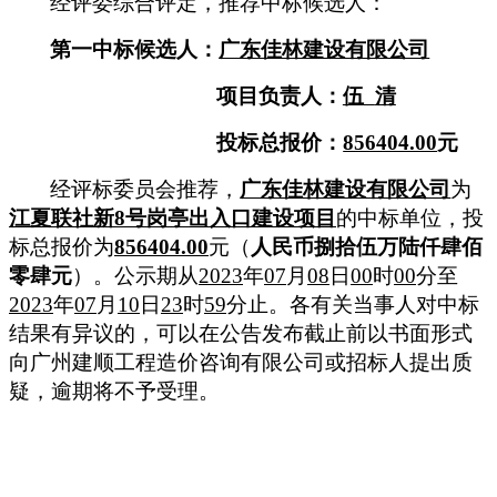
经评委综合评定，推荐中标候选人：
第一中标候选人：
广东佳林建设有限公司
项目负责人：
伍
清
投标
总
报价：
856404.00
元
经评标委员会推荐
，
广东佳林建设有限公司
为
江夏联社新
8号岗亭出入口建设项目
的
中标单位
，
投
标总报价为
856404.00
元（
人民币捌拾伍万陆仟肆佰
零肆元
）
。
公示
期从
2023
年
07
月
08
日
00
时
00
分至
2023
年
07
月
10
日
23
时
59
分止。各有关当事人对中标
结果有异议的，可以在公告发布截止前以书面形式
向广州建顺工程造价咨询有限公司或招标人提出质
疑，逾期将不予受理。