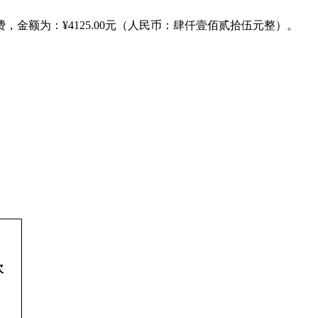
额为：¥4125.00元（人民币：肆仟壹佰贰拾伍元整）。
次