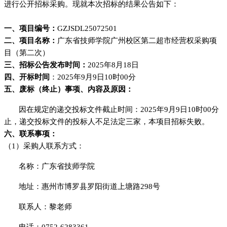
进行公开招标采购。现就本次
招标
的结果公告如下：
一、项目编号：
GZJSDL25072501
二、项目名称：
广东省技师学院广州校区第二超市经营权采购项
目（第二次）
三、
招标
公告发布时间：
20
25
年
8
月
18
日
四、开标时间
：
20
25
年
9
月
9
日
10
时
00
分
五、废标（终止）事项、内容及原因：
因在
规定的
递交投标文件
截止时间：
20
25
年
9
月
9
日
10
时
00
分
止，递交
投标
文件的
投标人
不足法定三家，本项目
招标
失败。
六、联系事项
：
（
1）
采购人联系方式：
名称：广东省技师学院
地址：惠州市博罗县罗阳街道上塘路
298号
联系人：
黎老师